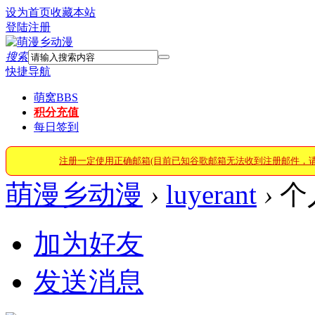
设为首页
收藏本站
登陆
注册
搜索
快捷导航
萌窝
BBS
积分充值
每日签到
注册一定使用正确邮箱(目前已知谷歌邮箱无法收到注册邮件，
萌漫乡动漫
›
luyerant
›
个
加为好友
发送消息