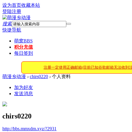
设为首页
收藏本站
登陆
注册
搜索
快捷导航
萌窝
BBS
积分充值
每日签到
注册一定使用正确邮箱(目前已知谷歌邮箱无法收到
萌漫乡动漫
›
chirs0220
›
个人资料
加为好友
发送消息
chirs0220
http://bbs.mmxdm.xyz/?2931