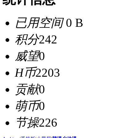
已用空间
0 B
积分
242
威望
0
H币
2203
贡献
0
萌币
0
节操
226