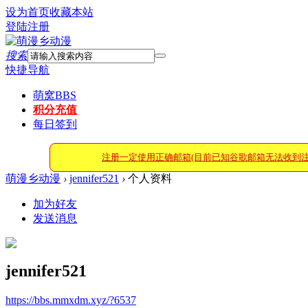
设为首页
收藏本站
登陆
注册
搜索
快捷导航
萌窝
BBS
积分充值
每日签到
注册一定使用正确邮箱(目前已知谷歌邮箱无法收到
萌漫乡动漫
›
jennifer521
›
个人资料
加为好友
发送消息
jennifer521
https://bbs.mmxdm.xyz/?6537