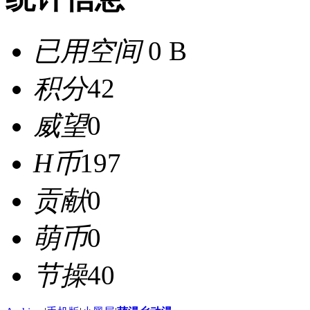
已用空间
0 B
积分
42
威望
0
H币
197
贡献
0
萌币
0
节操
40