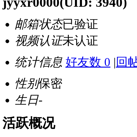
jyyxr0000
(UID: 3940)
邮箱状态
已验证
视频认证
未认证
统计信息
好友数 0
|
回帖
性别
保密
生日
-
活跃概况