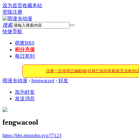
设为首页
收藏本站
登陆
注册
搜索
快捷导航
萌窝
BBS
积分充值
每日签到
注册一定使用正确邮箱(目前已知谷歌邮箱无法收到
萌漫乡动漫
›
fengwacool
›
好友
加为好友
发送消息
fengwacool
https://bbs.mmxdm.xyz/?7123