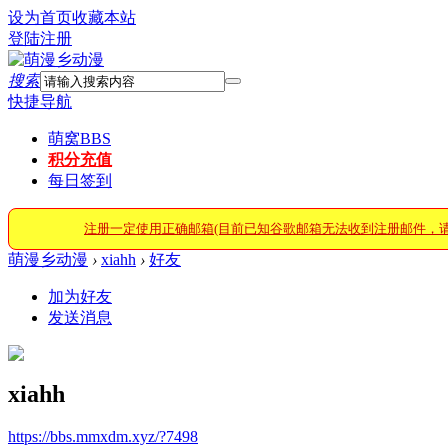
设为首页
收藏本站
登陆
注册
搜索
快捷导航
萌窝
BBS
积分充值
每日签到
注册一定使用正确邮箱(目前已知谷歌邮箱无法收到注册邮件，
萌漫乡动漫
›
xiahh
›
好友
加为好友
发送消息
xiahh
https://bbs.mmxdm.xyz/?7498