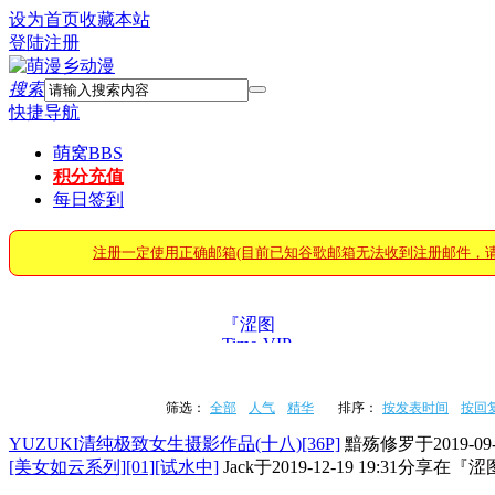
设为首页
收藏本站
登陆
注册
搜索
快捷导航
萌窝
BBS
积分充值
每日签到
注册一定使用正确邮箱(目前已知谷歌邮箱无法收到注册邮件，
『涩图
Time·VIP』
筛选：
全部
人气
精华
排序：
按发表时间
按回
YUZUKI清纯极致女生摄影作品(十八)[36P]
黯殇修罗
于
2019-09
[美女如云系列][01][试水中]
Jack
于
2019-12-19 19:31
分享在
『涩图