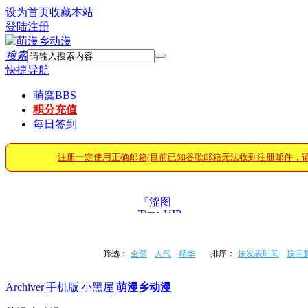
设为首页
收藏本站
登陆
注册
搜索
快捷导航
萌窝
BBS
积分充值
每日签到
注册一定使用正确邮箱(目前已知谷歌邮箱无法收到注册邮件，
『涩图
Time·VIP』
筛选：
全部
人气
精华
排序：
按发表时间
按回
Archiver
|
手机版
|
小黑屋
|
萌漫乡动漫