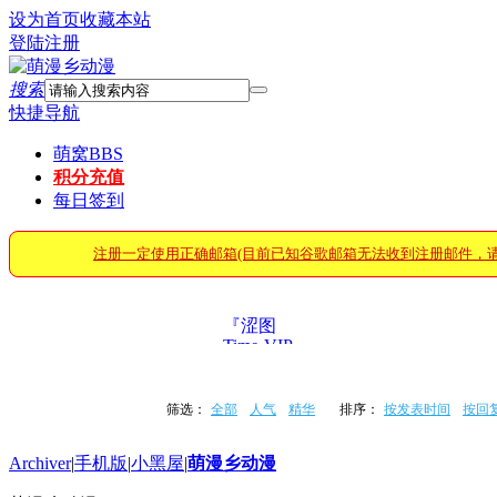
设为首页
收藏本站
登陆
注册
搜索
快捷导航
萌窝
BBS
积分充值
每日签到
注册一定使用正确邮箱(目前已知谷歌邮箱无法收到注册邮件，
『涩图
Time·VIP』
筛选：
全部
人气
精华
排序：
按发表时间
按回
Archiver
|
手机版
|
小黑屋
|
萌漫乡动漫