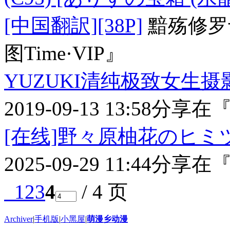
[中国翻訳][38P]
黯殇修罗
图Time·VIP』
YUZUKI清纯极致女生摄影作
2019-09-13 13:58
分享在
『
[在线]野々原柚花のヒミ
2025-09-29 11:44
分享在
『
1
2
3
4
/ 4 页
Archiver
|
手机版
|
小黑屋
|
萌漫乡动漫