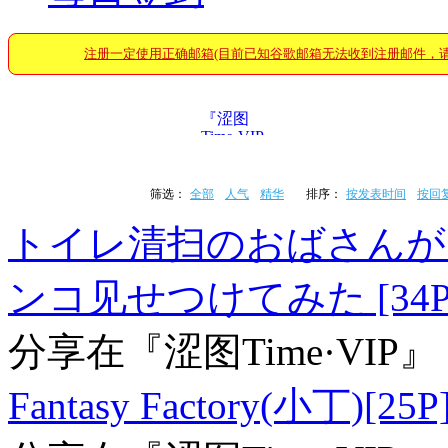
注册一定使用正确邮箱(目前已知谷歌邮箱无法收到注册邮件，
『涩图
Time·VIP』
筛选：
全部
人气
精华
排序：
按发表时间
按回
トイレ清扫のおばさんが
ンコ见せつけてみた [34P
分享在
『涩图Time·VIP』
Fantasy Factory(小丁)[25P