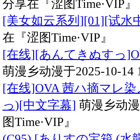
分享在
『涩图Time·VIP』
[美女如云系列][01][试水
在
『涩图Time·VIP』
[在线][あんてきぬすっ]O
萌漫乡动漫
于
2025-10-14 
[在线]OVA 茜ハ摘マレ
っ)[中文字幕]
萌漫乡动漫
图Time·VIP』
(C95) [ありすの宝箱 