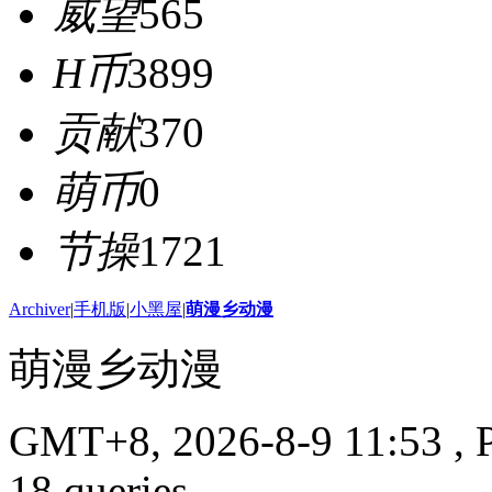
威望
565
H币
3899
贡献
370
萌币
0
节操
1721
Archiver
|
手机版
|
小黑屋
|
萌漫乡动漫
萌漫乡动漫
GMT+8, 2026-8-9 11:53
, 
18 queries .