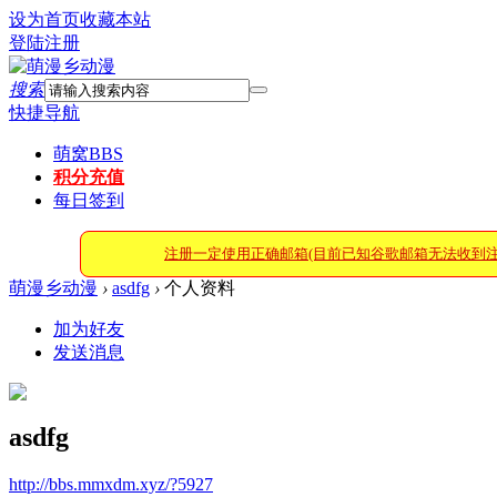
设为首页
收藏本站
登陆
注册
搜索
快捷导航
萌窝
BBS
积分充值
每日签到
注册一定使用正确邮箱(目前已知谷歌邮箱无法收到
萌漫乡动漫
›
asdfg
›
个人资料
加为好友
发送消息
asdfg
http://bbs.mmxdm.xyz/?5927