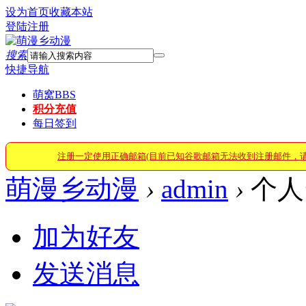
设为首页
收藏本站
登陆
注册
搜索
快捷导航
萌窝
BBS
积分充值
每日签到
注册一定使用正确邮箱(目前已知谷歌邮箱无法收到注册邮件，
萌漫乡动漫
›
admin
›
个人
加为好友
发送消息