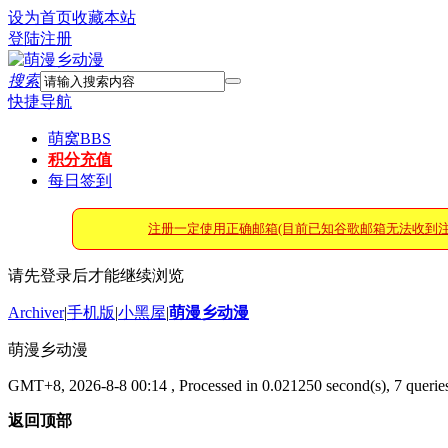
设为首页
收藏本站
登陆
注册
搜索
快捷导航
萌窝
BBS
积分充值
每日签到
注册一定使用正确邮箱(目前已知谷歌邮箱无法收到
请先登录后才能继续浏览
Archiver
|
手机版
|
小黑屋
|
萌漫乡动漫
萌漫乡动漫
GMT+8, 2026-8-8 00:14
, Processed in 0.021250 second(s), 7 queries
返回顶部