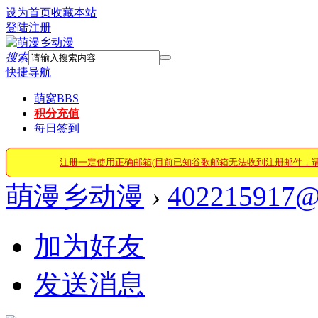
设为首页
收藏本站
登陆
注册
搜索
快捷导航
萌窝
BBS
积分充值
每日签到
注册一定使用正确邮箱(目前已知谷歌邮箱无法收到注册邮件，
萌漫乡动漫
›
402215917@
加为好友
发送消息