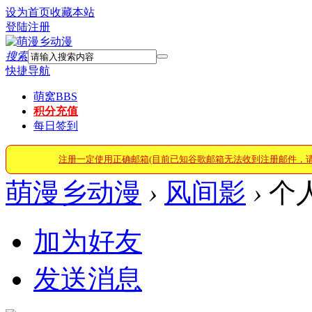
设为首页
收藏本站
登陆
注册
搜索
快捷导航
萌窝
BBS
积分充值
每日签到
注册一定使用正确邮箱(目前已知谷歌邮箱无法收到注册邮件，
萌漫乡动漫
›
风间影
›
个
加为好友
发送消息