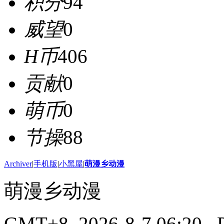
积分
94
威望
0
H币
406
贡献
0
萌币
0
节操
88
Archiver
|
手机版
|
小黑屋
|
萌漫乡动漫
萌漫乡动漫
GMT+8, 2026-8-7 06:20
, 