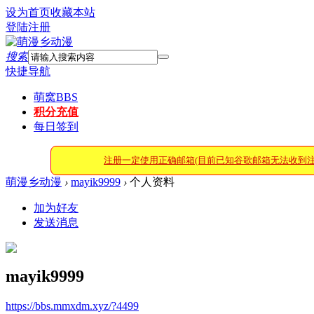
设为首页
收藏本站
登陆
注册
搜索
快捷导航
萌窝
BBS
积分充值
每日签到
注册一定使用正确邮箱(目前已知谷歌邮箱无法收到
萌漫乡动漫
›
mayik9999
›
个人资料
加为好友
发送消息
mayik9999
https://bbs.mmxdm.xyz/?4499