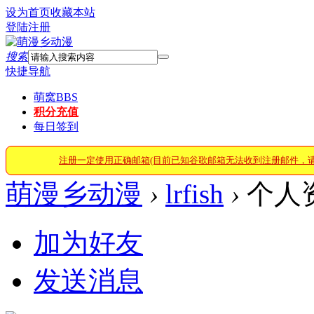
设为首页
收藏本站
登陆
注册
搜索
快捷导航
萌窝
BBS
积分充值
每日签到
注册一定使用正确邮箱(目前已知谷歌邮箱无法收到注册邮件，
萌漫乡动漫
›
lrfish
›
个人
加为好友
发送消息