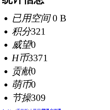
已用空间
0 B
积分
321
威望
0
H币
3371
贡献
0
萌币
0
节操
309