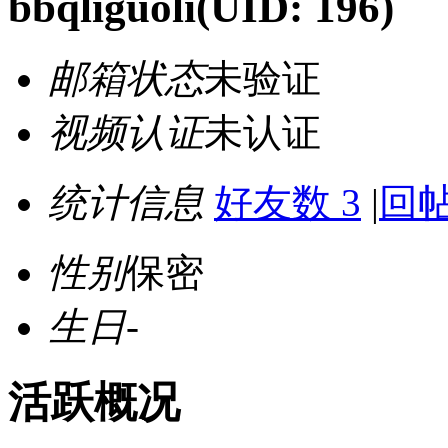
bbqliguoli
(UID: 196)
邮箱状态
未验证
视频认证
未认证
统计信息
好友数 3
|
回帖
性别
保密
生日
-
活跃概况