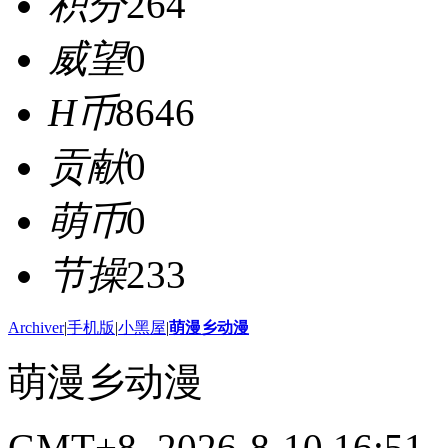
积分
264
威望
0
H币
8646
贡献
0
萌币
0
节操
233
Archiver
|
手机版
|
小黑屋
|
萌漫乡动漫
萌漫乡动漫
GMT+8, 2026-8-10 16:51
,