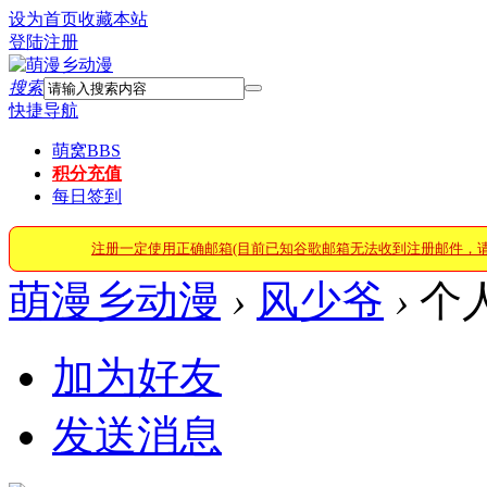
设为首页
收藏本站
登陆
注册
搜索
快捷导航
萌窝
BBS
积分充值
每日签到
注册一定使用正确邮箱(目前已知谷歌邮箱无法收到注册邮件，
萌漫乡动漫
›
风少爷
›
个
加为好友
发送消息