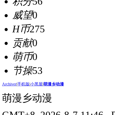
积分
56
威望
0
H币
275
贡献
0
萌币
0
节操
53
Archiver
|
手机版
|
小黑屋
|
萌漫乡动漫
萌漫乡动漫
GMT+8, 2026-8-7 11:46
, 