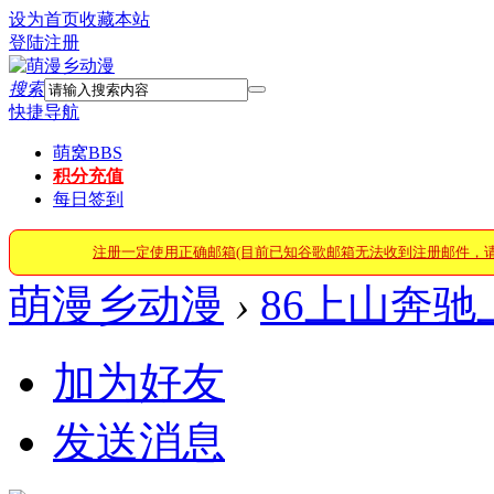
设为首页
收藏本站
登陆
注册
搜索
快捷导航
萌窝
BBS
积分充值
每日签到
注册一定使用正确邮箱(目前已知谷歌邮箱无法收到注册邮件，
萌漫乡动漫
›
86上山奔驰
加为好友
发送消息