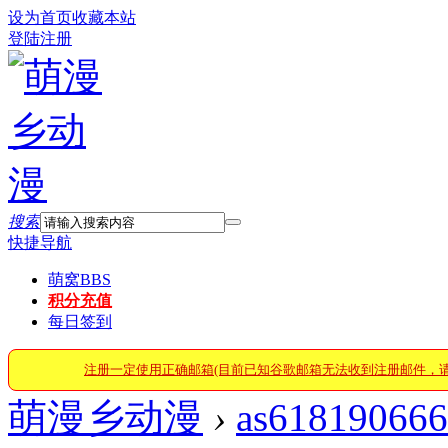
设为首页
收藏本站
登陆
注册
搜索
快捷导航
萌窝
BBS
积分充值
每日签到
注册一定使用正确邮箱(目前已知谷歌邮箱无法收到注册邮件，
萌漫乡动漫
›
as618190666