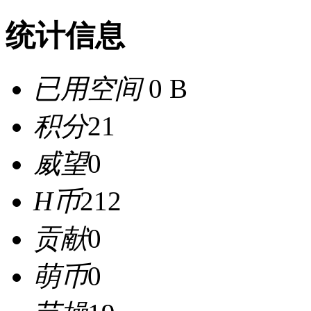
统计信息
已用空间
0 B
积分
21
威望
0
H币
212
贡献
0
萌币
0