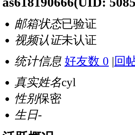
as618190666
(UID: 5085
邮箱状态
已验证
视频认证
未认证
统计信息
好友数 0
|
回帖
真实姓名
cyl
性别
保密
生日
-