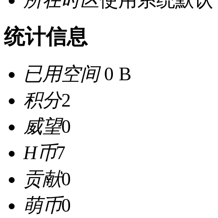
统计信息
已用空间
0 B
积分
2
威望
0
H币
7
贡献
0
萌币
0