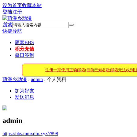
设为首页
收藏本站
登陆
注册
搜索
快捷导航
萌窝
BBS
积分充值
每日签到
注册一定使用正确邮箱(目前已知谷歌邮箱无法收到
萌漫乡动漫
›
admin
›
个人资料
加为好友
发送消息
admin
https://bbs.mmxdm.xyz/?898