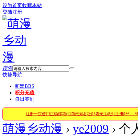
设为首页
收藏本站
登陆
注册
搜索
快捷导航
萌窝
BBS
积分充值
每日签到
注册一定使用正确邮箱(目前已知谷歌邮箱无法收到注册邮件，
萌漫乡动漫
›
ye2009
›
个