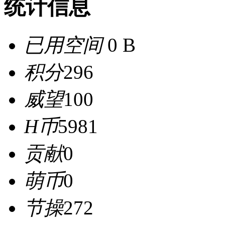
统计信息
已用空间
0 B
积分
296
威望
100
H币
5981
贡献
0
萌币
0
节操
272