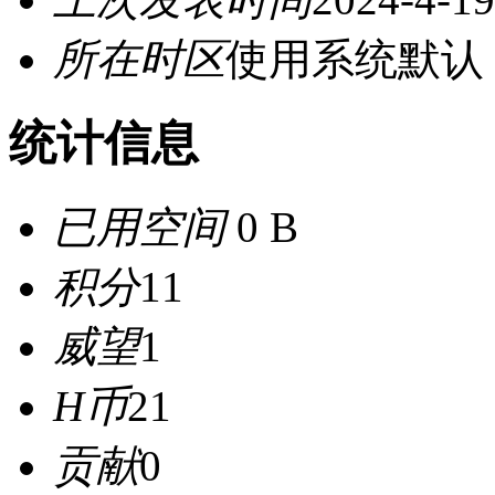
所在时区
使用系统默认
统计信息
已用空间
0 B
积分
11
威望
1
H币
21
贡献
0