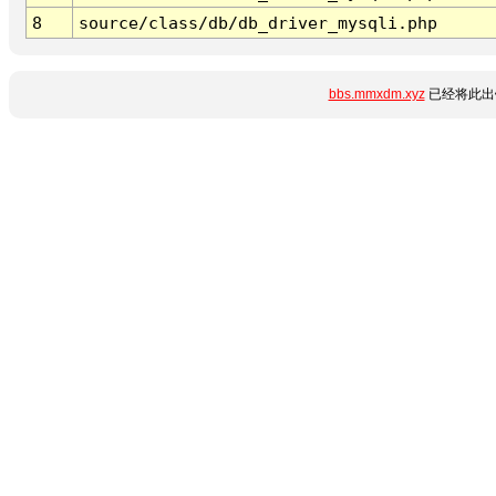
8
source/class/db/db_driver_mysqli.php
bbs.mmxdm.xyz
已经将此出